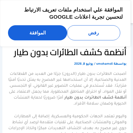
خطي
لى
الموافقة علي استخدام ملفات تعريف الارتباط
لمحتوى
لتحسين تجربة اعلانات GOOGLE
رفض
الموافقة
أنظمة كشف الطائرات بدون طيار
بواسطة
smohamdi
/
يوليو 8, 2026
أصبحت الطائرات بدون طيار (الدرون) جزءًا من العديد من القطاعات
المدنية والصناعية، إلا أن استخدامها غير المصرح به يمثل تحديًا أمنيًا
متزايدًا. فقد تُستخدم في عمليات التصوير غير القانوني، أو التجسس،
أو نقل المواد، أو اختراق المناطق المحظورة، مما يجعل الاعتماد على
أنظمة كشف الطائرات بدون طيار
أمرًا ضروريًا لحماية المنشآت
الحيوية وضمان سلامة الأفراد.
واليوم تعتمد الجهات الحكومية والعسكرية، إضافة إلى المطارات
والموانئ والمنشآت الصناعية، على تقنيات متقدمة لرصد أي نشاط
جوي غير مصرح به، بهدف اكتشاف التهديدات مبكرًا واتخاذ الإجراءات