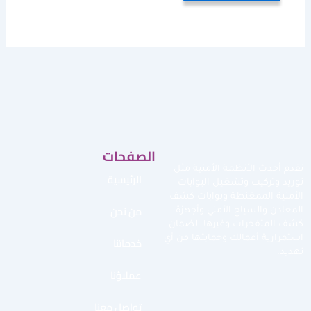
الصفحات
نقدم أحدث الأنظمة الأمنية مثل
الرئيسية
توريد وتركيب وتشغيل البوابات
الأمنية الممغنطة وبوابات كشف
من نحن
المعادن والسياج الأمني وأجهزة
كشف المتفجرات وغيرها لضمان
استمرارية أعمالك وحمايتها من أي
خدماتنا
تهديد.
عملاؤنا
تواصل معنا