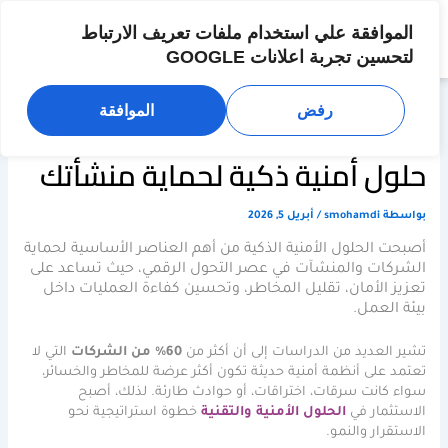
خطي
لى
الموافقة علي استخدام ملفات تعريف الارتباط
لمحتوى
لتحسين تجربة اعلانات GOOGLE
رفض
الموافقة
حلول أمنية ذكية لحماية منشأتك
بواسطة
smohamdi
/
أبريل 5, 2026
أصبحت الحلول الأمنية الذكية من أهم العناصر الأساسية لحماية
الشركات والمنشآت في عصر التحول الرقمي، حيث تساعد على
تعزيز الأمان، تقليل المخاطر، وتحسين كفاءة العمليات داخل
بيئة العمل.
تشير العديد من الدراسات إلى أن أكثر من
60% من الشركات
التي لا
تعتمد على أنظمة أمنية حديثة تكون أكثر عرضة للمخاطر والخسائر،
سواء كانت سرقات، اختراقات، أو حوادث طارئة. لذلك، أصبح
الاستثمار في
الحلول الأمنية والتقنية
خطوة استراتيجية نحو
الاستقرار والنمو.