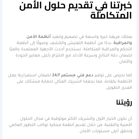
خبرتنا في تقديم حلول الأمن
المتكاملة
يمتلك فريقنا خبرة واسعة في تصميم وتنفيذ
أنظمة الأمن
والمراقبة
، بدءًا من أنظمة التفتيش والكشف، وصولًا إلى أنظمة
التحكم والمراقبة المتكاملة. نستخدم أحدث الأجهزة المعتمدة عالميًا
لضمان دقة النتائج وسرعة الأداء، مع الالتزام بأعلى معايير الجودة
والأمان.
كما نحرص على توفير
دعم فني مستمر 24/7
لضمان استمرارية عمل
الأنظمة بكفاءة، مما يجعلنا الشريك المثالي لحماية منشأتك على
المدى الطويل.
رؤيتنا
أن نكون الخيار الأول والشريك الأكثر موثوقية في مجال الحلول
الأمنية والتقنية، من خلال تقديم أنظمة مبتكرة تواكب التطور العالمي
وتحقق أعلى مستويات الأمان.