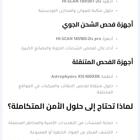
أجهزة
HI-SCAN 130130T-2is
حلول مثالية للموانئ والمخازن اللوجستية
أجهزة فحص الشحن الجوي
أجهزة
HI-SCAN 145180-2is pro
أداء عالي لفحص الشحنات الجوية والبضائع الكبيرة
أجهزة الفحص المتنقلة
أنظمة
Astrophysics XIS-100XDX
حلول متنقلة لفحص الحقائب والمركبات في المواقع
المختلفة
لماذا تحتاج إلى حلول الأمن المتكاملة؟
حماية المنشآت من التهديدات الأمنية والمخاطر المحتملة
الكشف المبكر عن المواد الخطرة أو الممنوعة