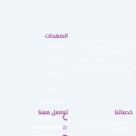
الصفحات
نقدم أحدث الأنظمة الأمنية مثل
الرئيسية
توريد وتركيب وتشغيل البوابات
الأمنية الممغنطة وبوابات كشف
من نحن
المعادن والسياج الأمني وأجهزة
كشف المتفجرات وغيرها لضمان
استمرارية أعمالك وحمايتها من أي
خدماتنا
تهديد.
عملاؤنا
تواصل معنا
خدماتنا
تواصل معنا
0541882204
نظام مراقبة إشعاع المركبات
والأفراد
966541882204