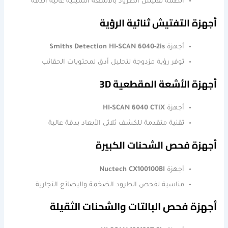
أنظمة تفتيش الطرود بالأشعة السينية عالية الدقة
أجهزة التفتيش ثنائية الرؤية
أجهزة
Smiths Detection HI-SCAN 6040-2is
توفر رؤية مزدوجة لتحليل أدق لمحتويات الحقائب
أجهزة الأشعة المقطعية 3D
أجهزة
HI-SCAN 6040 CTiX
تقنية متقدمة للكشف ثلاثي الأبعاد بدقة عالية
أجهزة فحص الشحنات الكبيرة
أجهزة
Nuctech CX100100BI
مناسبة لفحص الطرود الضخمة والبضائع التجارية
أجهزة فحص البالتات والشحنات الثقيلة