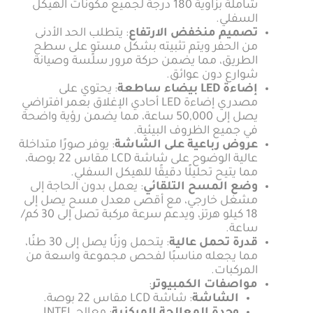
شاملة بزاوية 180 درجة لجميع مكونات الهيكل
السفلي.
تصميم منخفض الارتفاع
: يتطلب الحد الأدنى
من الحفر ويتم تثبيته بشكل مستوٍ على سطح
الطريق، مما يضمن حركة مرور سلسة وصيانة
شوارع دون عوائق.
إضاءة LED بيضاء ساطعة
: يحتوي على
مصدري إضاءة LED أحادي الإغلاق بعمر افتراضي
يصل إلى 50,000 ساعة، مما يضمن رؤية واضحة
في جميع الظروف البيئية.
عروض رباعية على الشاشة
: يوفر صورًا متداخلة
عالية الوضوح على شاشة LCD مقاس 22 بوصة،
مما يتيح تحليلًا دقيقًا للهيكل السفلي.
وضع المسح التلقائي
: يعمل بدون الحاجة إلى
مشغل خارجي، مع أقصى معدل مسح يصل إلى
18 كيلو هرتز، ويدعم سرعة مركبة تصل إلى 30 كم/
ساعة.
قدرة تحمل عالية
: يتحمل وزنًا يصل إلى 30 طنًا،
مما يجعله مناسبًا لفحص مجموعة واسعة من
المركبات.
مواصفات الكمبيوتر
:
الشاشة
: شاشة LCD مقاس 22 بوصة.