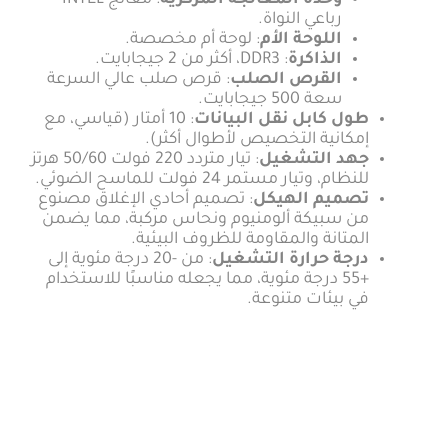
وحدة المعالجة المركزية
: معالج INTEL
رباعي النواة.
اللوحة الأم
: لوحة أم مخصصة.
الذاكرة
: DDR3، أكثر من 2 جيجابايت.
القرص الصلب
: قرص صلب عالي السرعة
سعة 500 جيجابايت.
طول كابل نقل البيانات
: 10 أمتار (قياسي، مع
إمكانية التخصيص لأطوال أكثر).
جهد التشغيل
: تيار متردد 220 فولت 50/60 هرتز
للنظام، وتيار مستمر 24 فولت للماسح الضوئي.
تصميم الهيكل
: تصميم أحادي الإغلاق مصنوع
من سبيكة ألومنيوم ونحاس مركبة، مما يضمن
المتانة والمقاومة للظروف البيئية.
درجة حرارة التشغيل
: من -20 درجة مئوية إلى
+55 درجة مئوية، مما يجعله مناسبًا للاستخدام
في بيئات متنوعة.