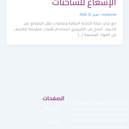
الإشعاع للشاحنات
smohamdi
/
أبريل 12, 2026
مع تزايد حركة التجارة الدولية وعمليات نقل البضائع عبر
الحدود، أصبح من الضروري استخدام تقنيات متقدمة للكشف
عن المواد المشعة […]
الصفحات
نقدم أحدث الأنظمة الأمنية مثل
الرئيسية
توريد وتركيب وتشغيل البوابات
الأمنية الممغنطة وبوابات كشف
من نحن
المعادن والسياج الأمني وأجهزة
كشف المتفجرات وغيرها لضمان