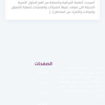
أصبحت أنظمة المراقبة والحماية من أهم الحلول الأمنية
الحديثة التي تعتمد عليها الشركات والمنشآت لحماية الأصول
والبيانات والأفراد من المخاطر […]
الصفحات
نقدم أحدث الأنظمة الأمنية مثل
الرئيسية
توريد وتركيب وتشغيل البوابات
الأمنية الممغنطة وبوابات كشف
من نحن
المعادن والسياج الأمني وأجهزة
كشف المتفجرات وغيرها لضمان
استمرارية أعمالك وحمايتها من أي
خدماتنا
تهديد.
عملاؤنا