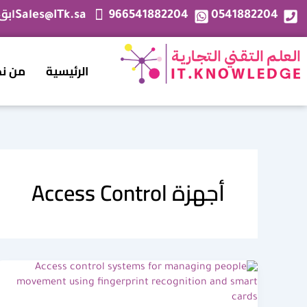
خطي
ابق
Sales@ITk.sa
966541882204
0541882204
لى
لمحتوى
الرئيسية
من ن
أجهزة Access Control