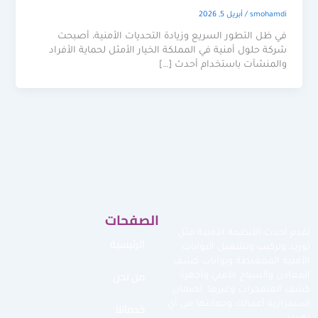
smohamdi
/
أبريل 5, 2026
في ظل التطور السريع وزيادة التحديات الأمنية، أصبحت
شركة حلول أمنية في المملكة الخيار الأمثل لحماية الأفراد
والمنشآت باستخدام أحدث […]
الصفحات
نقدم أحدث الأنظمة الأمنية مثل
الرئيسية
توريد وتركيب وتشغيل البوابات
الأمنية الممغنطة وبوابات كشف
من نحن
المعادن والسياج الأمني وأجهزة
كشف المتفجرات وغيرها لضمان
استمرارية أعمالك وحمايتها من أي
خدماتنا