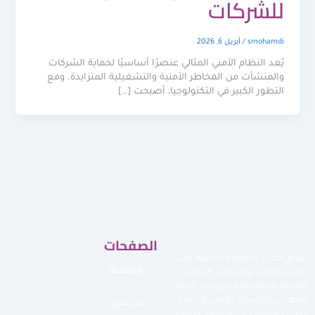
للشركات
smohamdi
/
أبريل 6, 2026
يُعد النظام الأمني المثالي عنصرًا أساسيًا لحماية الشركات
والمنشآت من المخاطر الأمنية والتشغيلية المتزايدة. ومع
التطور الكبير في التكنولوجيا، أصبحت […]
الصفحات
نقدم أحدث الأنظمة الأمنية مثل
الرئيسية
توريد وتركيب وتشغيل البوابات
الأمنية الممغنطة وبوابات كشف
من نحن
المعادن والسياج الأمني وأجهزة
كشف المتفجرات وغيرها لضمان