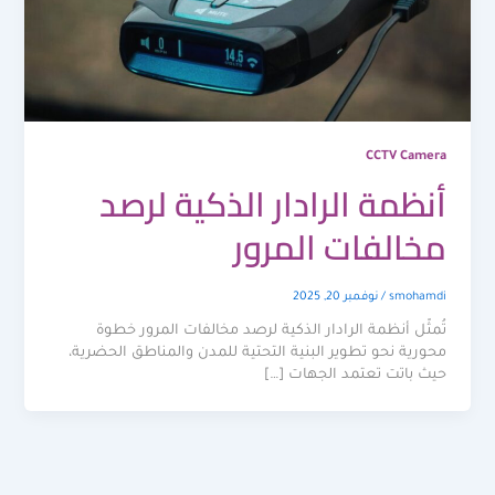
CCTV Camera
أنظمة الرادار الذكية لرصد
مخالفات المرور
smohamdi
/
نوفمبر 20, 2025
تُمثّل أنظمة الرادار الذكية لرصد مخالفات المرور خطوة
محورية نحو تطوير البنية التحتية للمدن والمناطق الحضرية،
حيث باتت تعتمد الجهات […]