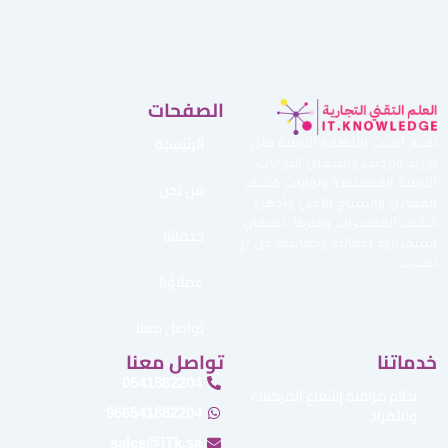
الصفحات
الرئيسية
نقدم أحدث الأنظمة الأمنية مثل
توريد وتركيب وتشغيل البوابات
من نحن
الأمنية الممغنطة وبوابات كشف
المعادن والسياج الأمني وأجهزة
كشف المتفجرات وغيرها لضمان
خدماتنا
استمرارية أعمالك وحمايتها من أي
تهديد.
عملاؤنا
تواصل معنا
خدماتنا
تواصل معنا
0541882204
نظام مراقبة إشعاع المركبات
والأفراد
966541882204
sales@ITk.sa