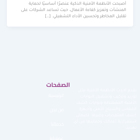
أصبحت الأنظمة الأمنية الذكية عنصرًا أساسيًا لحماية
المنشآت وتعزيز كفاءة الأعمال، حيث تساعد الشركات على
تقليل المخاطر وتحسين الأداء التشغيلي. […]
الصفحات
نقدم أحدث الأنظمة الأمنية مثل
الرئيسية
توريد وتركيب وتشغيل البوابات
الأمنية الممغنطة وبوابات كشف
من نحن
المعادن والسياج الأمني وأجهزة
كشف المتفجرات وغيرها لضمان
استمرارية أعمالك وحمايتها من أي
خدماتنا
تهديد.
عملاؤنا