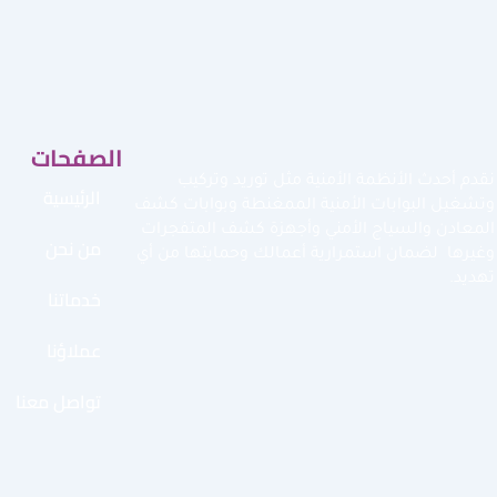
الصفحات
نقدم أحدث الأنظمة الأمنية مثل توريد وتركيب
الرئيسية
وتشغيل البوابات الأمنية الممغنطة وبوابات كشف
المعادن والسياج الأمني وأجهزة كشف المتفجرات
من نحن
وغيرها لضمان استمرارية أعمالك وحمايتها من أي
تهديد.
خدماتنا
عملاؤنا
تواصل معنا