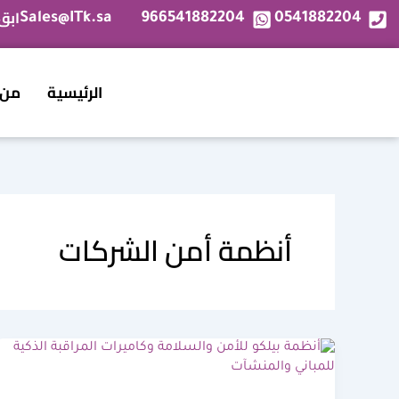
خطي
ابق
Sales@ITk.sa
966541882204
0541882204
لى
لمحتوى
الرئيسية
من 
أنظمة أمن الشركات