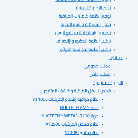
تأجير الاجهزة الامنية
توفير أنظمة كاميرات المراقبة
حلول الشبكات والبنية التحتية
تصميم واستضافة مواقع الويب
تركيب أنظمة الحضور واإلنصراف
تركيب أنظمة مكافحة الحرائق
ؤنا
عملاء حكومى
عملاء خاص
هزة المتوفرة
فحص أسفل المركبة وكاشف المتفجرات
نظام مراقبة إشعاع المركبات AT100L
NUCTECH RM Series
جهاز NUCTECH™ WETAN R100
نظام فحص المركبات AT2900
نظام كاميرا VL108