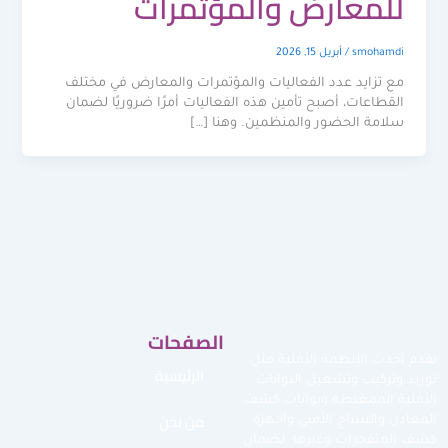
للمعارض والمؤتمرات
smohamdi
/
أبريل 15, 2026
مع تزايد عدد الفعاليات والمؤتمرات والمعارض في مختلف
القطاعات، أصبح تأمين هذه الفعاليات أمرًا ضروريًا لضمان
سلامة الحضور والمنظمين. وهنا […]
الصفحات
نقدم أحدث الأنظمة الأمنية مثل
الرئيسية
توريد وتركيب وتشغيل البوابات
الأمنية الممغنطة وبوابات كشف
من نحن
المعادن والسياج الأمني وأجهزة
كشف المتفجرات وغيرها لضمان