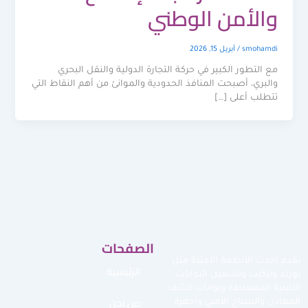
والأمن الوطني
smohamdi
/
أبريل 15, 2026
مع التطور الكبير في حركة التجارة الدولية والنقل البحري
والبري، أصبحت المنافذ الحدودية والموانئ من أهم النقاط التي
تتطلب أعلى […]
الصفحات
نقدم أحدث الأنظمة الأمنية مثل
الرئيسية
توريد وتركيب وتشغيل البوابات
الأمنية الممغنطة وبوابات كشف
من نحن
المعادن والسياج الأمني وأجهزة