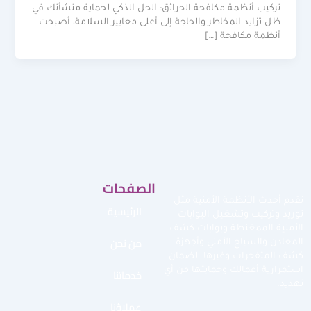
تركيب أنظمة مكافحة الحرائق: الحل الذكي لحماية منشأتك في
ظل تزايد المخاطر والحاجة إلى أعلى معايير السلامة، أصبحت
أنظمة مكافحة […]
الصفحات
نقدم أحدث الأنظمة الأمنية مثل
الرئيسية
توريد وتركيب وتشغيل البوابات
الأمنية الممغنطة وبوابات كشف
من نحن
المعادن والسياج الأمني وأجهزة
كشف المتفجرات وغيرها لضمان
استمرارية أعمالك وحمايتها من أي
خدماتنا
تهديد.
عملاؤنا