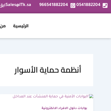
خطي
ابق
Sales@ITk.sa
966541882204
0541882204
لى
لمحتوى
الرئيسية
من 
أنظمة حماية الأسوار
بوابات دخول الافراد الالكترونية