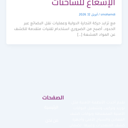
الإشعاع للشاحنات
smohamdi
/
أبريل 12, 2026
مع تزايد حركة التجارة الدولية وعمليات نقل البضائع عبر
الحدود، أصبح من الضروري استخدام تقنيات متقدمة للكشف
عن المواد المشعة […]
الصفحات
نقدم أحدث الأنظمة الأمنية مثل
الرئيسية
توريد وتركيب وتشغيل البوابات
الأمنية الممغنطة وبوابات كشف
من نحن
المعادن والسياج الأمني وأجهزة
كشف المتفجرات وغيرها لضمان