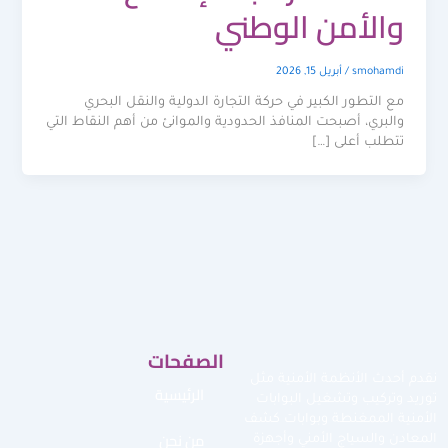
والأمن الوطني
smohamdi
/
أبريل 15, 2026
مع التطور الكبير في حركة التجارة الدولية والنقل البحري
والبري، أصبحت المنافذ الحدودية والموانئ من أهم النقاط التي
تتطلب أعلى […]
الصفحات
نقدم أحدث الأنظمة الأمنية مثل
الرئيسية
توريد وتركيب وتشغيل البوابات
الأمنية الممغنطة وبوابات كشف
من نحن
المعادن والسياج الأمني وأجهزة