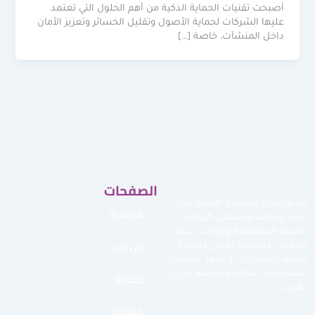
أصبحت تقنيات الحماية الذكية من أهم الحلول التي تعتمد
عليها الشركات لحماية الأصول وتقليل الخسائر وتعزيز الأمان
داخل المنشآت، خاصة […]
الصفحات
نقدم أحدث الأنظمة الأمنية مثل
الرئيسية
توريد وتركيب وتشغيل البوابات
الأمنية الممغنطة وبوابات كشف
من نحن
المعادن والسياج الأمني وأجهزة
كشف المتفجرات وغيرها لضمان
استمرارية أعمالك وحمايتها من أي
خدماتنا
تهديد.
عملاؤنا