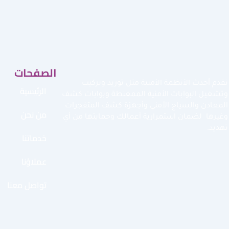
الصفحات
نقدم أحدث الأنظمة الأمنية مثل توريد وتركيب
الرئيسية
وتشغيل البوابات الأمنية الممغنطة وبوابات كشف
المعادن والسياج الأمني وأجهزة كشف المتفجرات
من نحن
وغيرها لضمان استمرارية أعمالك وحمايتها من أي
تهديد.
خدماتنا
عملاؤنا
تواصل معنا