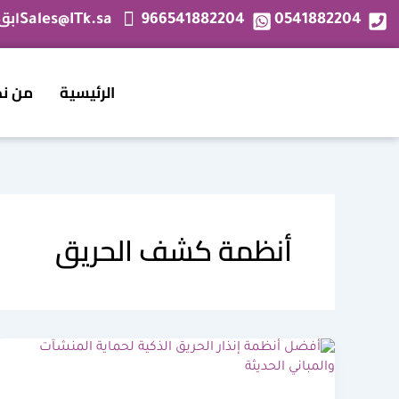
خطي
ابق
Sales@ITk.sa
966541882204
0541882204
لى
لمحتوى
الرئيسية
من ن
أنظمة كشف الحريق