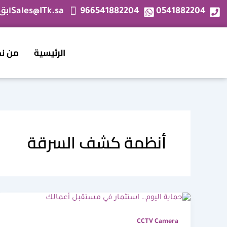
خطي
ابق
Sales@ITk.sa
966541882204
0541882204
لى
لمحتوى
الرئيسية
من ن
أنظمة كشف السرقة
CCTV Camera