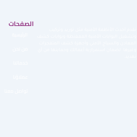
الصفحات
نقدم أحدث الأنظمة الأمنية مثل توريد وتركيب
الرئيسية
وتشغيل البوابات الأمنية الممغنطة وبوابات كشف
المعادن والسياج الأمني وأجهزة كشف المتفجرات
من نحن
وغيرها لضمان استمرارية أعمالك وحمايتها من أي
تهديد.
خدماتنا
عملاؤنا
تواصل معنا