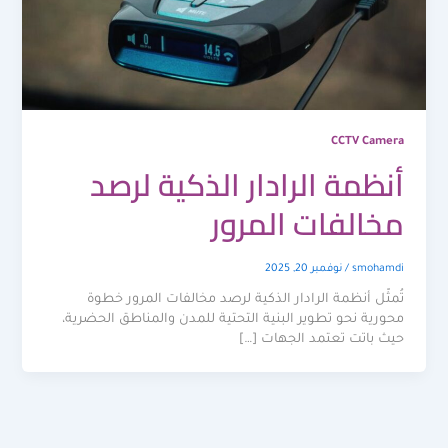
CCTV Camera
أنظمة الرادار الذكية لرصد
مخالفات المرور
smohamdi
/
نوفمبر 20, 2025
تُمثّل أنظمة الرادار الذكية لرصد مخالفات المرور خطوة
محورية نحو تطوير البنية التحتية للمدن والمناطق الحضرية،
حيث باتت تعتمد الجهات […]