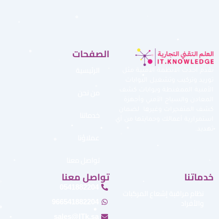
الصفحات
الرئيسية
نقدم أحدث الأنظمة الأمنية مثل
توريد وتركيب وتشغيل البوابات
من نحن
الأمنية الممغنطة وبوابات كشف
المعادن والسياج الأمني وأجهزة
كشف المتفجرات وغيرها لضمان
خدماتنا
استمرارية أعمالك وحمايتها من أي
تهديد.
عملاؤنا
تواصل معنا
خدماتنا
تواصل معنا
0541882204
نظام مراقبة إشعاع المركبات
والأفراد
966541882204
sales@ITk.sa