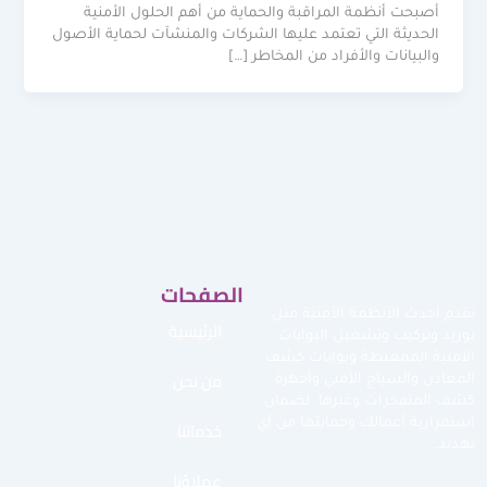
أصبحت أنظمة المراقبة والحماية من أهم الحلول الأمنية
الحديثة التي تعتمد عليها الشركات والمنشآت لحماية الأصول
والبيانات والأفراد من المخاطر […]
الصفحات
نقدم أحدث الأنظمة الأمنية مثل
الرئيسية
توريد وتركيب وتشغيل البوابات
الأمنية الممغنطة وبوابات كشف
من نحن
المعادن والسياج الأمني وأجهزة
كشف المتفجرات وغيرها لضمان
استمرارية أعمالك وحمايتها من أي
خدماتنا
تهديد.
عملاؤنا