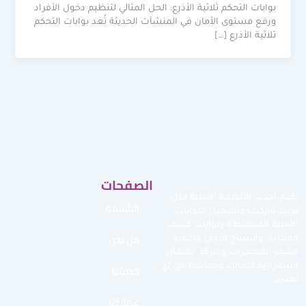
بوابات التحكم ثلاثية الأذرع: الحل المثالي لتنظيم دخول الأفراد
ورفع مستوى الأمان في المنشآت الحديثة تُعد بوابات التحكم
ثلاثية الأذرع […]
الصفحات
نقدم أحدث الأنظمة الأمنية مثل
الرئيسية
توريد وتركيب وتشغيل البوابات
الأمنية الممغنطة وبوابات كشف
من نحن
المعادن والسياج الأمني وأجهزة
كشف المتفجرات وغيرها لضمان
استمرارية أعمالك وحمايتها من أي
خدماتنا
تهديد.
عملاؤنا