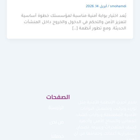
smohamdi
/
أبريل 14, 2026
يُعد اختيار بوابة أمنية مناسبة لمؤسستك خطوة أساسية
لتعزيز الأمن والتحكم في الدخول والخروج داخل المنشآت
الحديثة. ومع تطور أنظمة […]
الصفحات
نقدم أحدث الأنظمة الأمنية مثل
الرئيسية
توريد وتركيب وتشغيل البوابات
الأمنية الممغنطة وبوابات كشف
من نحن
المعادن والسياج الأمني وأجهزة
كشف المتفجرات وغيرها لضمان
استمرارية أعمالك وحمايتها من أي
خدماتنا