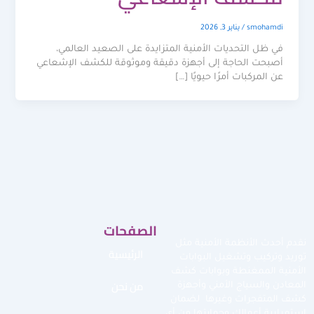
smohamdi
/
يناير 3, 2026
في ظل التحديات الأمنية المتزايدة على الصعيد العالمي،
أصبحت الحاجة إلى أجهزة دقيقة وموثوقة للكشف الإشعاعي
عن المركبات أمرًا حيويًا […]
الصفحات
نقدم أحدث الأنظمة الأمنية مثل
الرئيسية
توريد وتركيب وتشغيل البوابات
الأمنية الممغنطة وبوابات كشف
من نحن
المعادن والسياج الأمني وأجهزة
كشف المتفجرات وغيرها لضمان
استمرارية أعمالك وحمايتها من أي