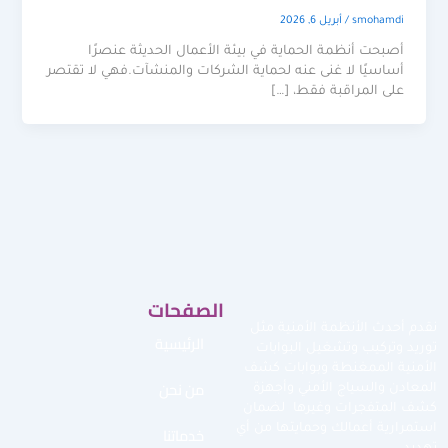
smohamdi
/
أبريل 6, 2026
أصبحت أنظمة الحماية في بيئة الأعمال الحديثة عنصرًا
أساسيًا لا غنى عنه لحماية الشركات والمنشآت.فهي لا تقتصر
على المراقبة فقط، […]
الصفحات
نقدم أحدث الأنظمة الأمنية مثل
الرئيسية
توريد وتركيب وتشغيل البوابات
الأمنية الممغنطة وبوابات كشف
من نحن
المعادن والسياج الأمني وأجهزة
كشف المتفجرات وغيرها لضمان
استمرارية أعمالك وحمايتها من أي
خدماتنا