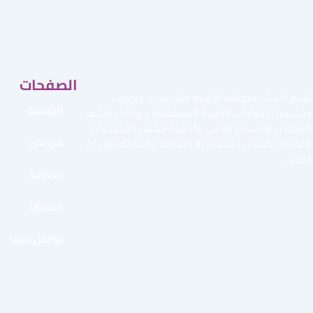
الصفحات
نقدم أحدث الأنظمة الأمنية مثل توريد وتركيب
الرئيسية
وتشغيل البوابات الأمنية الممغنطة وبوابات كشف
المعادن والسياج الأمني وأجهزة كشف المتفجرات
من نحن
وغيرها لضمان استمرارية أعمالك وحمايتها من أي
تهديد.
خدماتنا
عملاؤنا
تواصل معنا