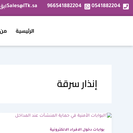
خطي
ابق
Sales@ITk.sa
966541882204
0541882204
لى
لمحتوى
الرئيسية
من 
إنذار سرقة
بوابات دخول الافراد الالكترونية