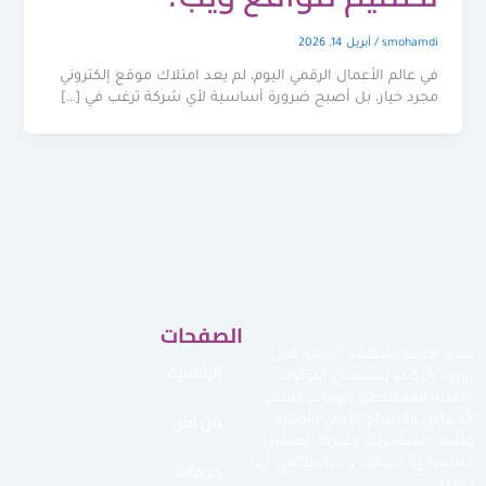
smohamdi
/
أبريل 14, 2026
في عالم الأعمال الرقمي اليوم، لم يعد امتلاك موقع إلكتروني
مجرد خيار، بل أصبح ضرورة أساسية لأي شركة ترغب في […]
الصفحات
نقدم أحدث الأنظمة الأمنية مثل
الرئيسية
توريد وتركيب وتشغيل البوابات
الأمنية الممغنطة وبوابات كشف
من نحن
المعادن والسياج الأمني وأجهزة
كشف المتفجرات وغيرها لضمان
استمرارية أعمالك وحمايتها من أي
خدماتنا
تهديد.