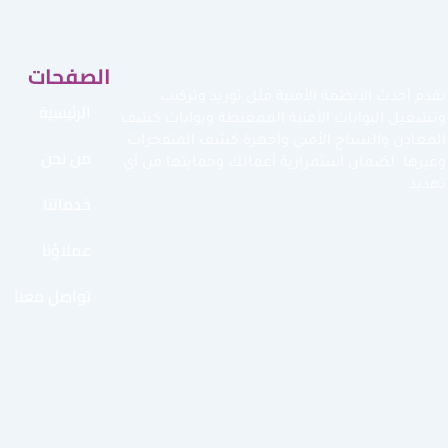
الصفحات
نقدم أحدث الأنظمة الأمنية مثل توريد وتركيب
الرئيسية
وتشغيل البوابات الأمنية الممغنطة وبوابات كشف
المعادن والسياج الأمني وأجهزة كشف المتفجرات
من نحن
وغيرها لضمان استمرارية أعمالك وحمايتها من أي
تهديد.
خدماتنا
عملاؤنا
تواصل معنا