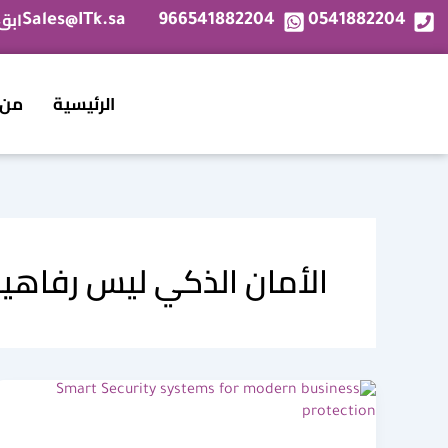
خطي
ابق
Sales@ITk.sa
966541882204
0541882204
لى
لمحتوى
الرئيسية
من 
الأمان الذكي ليس رفاهي