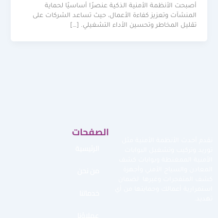
أصبحت الأنظمة الأمنية الذكية عنصرًا أساسيًا لحماية
المنشآت وتعزيز كفاءة الأعمال، حيث تساعد الشركات على
تقليل المخاطر وتحسين الأداء التشغيلي. […]
الصفحات
نقدم أحدث الأنظمة الأمنية مثل
الرئيسية
توريد وتركيب وتشغيل البوابات
الأمنية الممغنطة وبوابات كشف
من نحن
المعادن والسياج الأمني وأجهزة
كشف المتفجرات وغيرها لضمان
استمرارية أعمالك وحمايتها من أي
خدماتنا
تهديد.
عملاؤنا