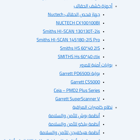
أجهزة كشف الحقائب
جهاز فحص الحقائب Nuctech
NUCTECH CX100100BI
Smiths HI-SCAN 130130T-2is
Smiths HI-SCAN 145180-2IS Pro
Smiths HS 60*40 2IS
SMITHS Hs 60*40 ctix
بوابات أمنية للمرور
بوابة Garrett PD6500i
Garrett CS5000
Ceia – PMD2 Plus Series
Garrett SuperScanner V
نظام كاميرات المراقبة
أنظمة بوش للأمن والسلامة
أنظمة بيلكو للأمن والسلامة
أنظمة هيكفيجن للأمن والسلامة