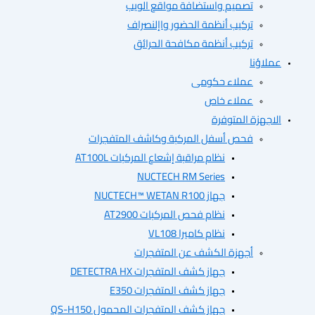
تصميم واستضافة مواقع الويب
تركيب أنظمة الحضور واإلنصراف
تركيب أنظمة مكافحة الحرائق
ؤنا
عملاء حكومى
عملاء خاص
هزة المتوفرة
فحص أسفل المركبة وكاشف المتفجرات
نظام مراقبة إشعاع المركبات AT100L
NUCTECH RM Series
جهاز NUCTECH™ WETAN R100
نظام فحص المركبات AT2900
نظام كاميرا VL108
أجهزة الكشف عن المتفجرات
جهاز كشف المتفجرات DETECTRA HX
جهاز كشف المتفجرات E350
جهاز كشف المتفجرات المحمول QS-H150