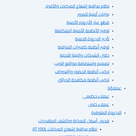
نظام مراقبة إشعاع المركبات والأفراد
بوابات أمنية للمرور
قطع غيار الأجهزه الأمنية
توفير الأنظمة الأمنية المتكاملة
تأجير الاجهزة الامنية
توفير أنظمة كاميرات المراقبة
حلول الشبكات والبنية التحتية
تصميم واستضافة مواقع الويب
تركيب أنظمة الحضور واإلنصراف
تركيب أنظمة مكافحة الحرائق
ؤنا
عملاء حكومى
عملاء خاص
هزة المتوفرة
فحص أسفل المركبة وكاشف المتفجرات
نظام مراقبة إشعاع المركبات AT100L