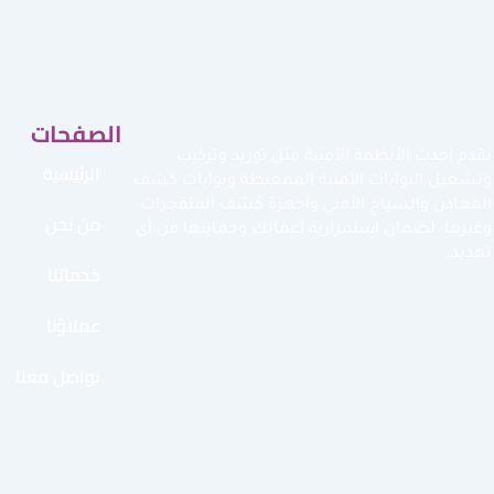
الصفحات
نقدم أحدث الأنظمة الأمنية مثل توريد وتركيب
الرئيسية
وتشغيل البوابات الأمنية الممغنطة وبوابات كشف
المعادن والسياج الأمني وأجهزة كشف المتفجرات
من نحن
وغيرها لضمان استمرارية أعمالك وحمايتها من أي
تهديد.
خدماتنا
عملاؤنا
تواصل معنا