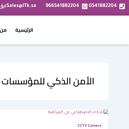
خطي
ابق
Sales@ITk.sa
966541882204
0541882204
لى
لمحتوى
الرئيسية
من 
الأمن الذكي للمؤسسات ا
CCTV Camera