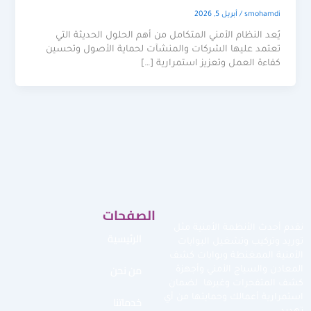
smohamdi
/
أبريل 5, 2026
يُعد النظام الأمني المتكامل من أهم الحلول الحديثة التي
تعتمد عليها الشركات والمنشآت لحماية الأصول وتحسين
كفاءة العمل وتعزيز استمرارية […]
الصفحات
نقدم أحدث الأنظمة الأمنية مثل
الرئيسية
توريد وتركيب وتشغيل البوابات
الأمنية الممغنطة وبوابات كشف
من نحن
المعادن والسياج الأمني وأجهزة
كشف المتفجرات وغيرها لضمان
استمرارية أعمالك وحمايتها من أي
خدماتنا