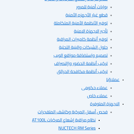
بوابات أمنية للمرور
قطع غيار الأجهزه الأمنية
توفير الأنظمة الأمنية المتكاملة
تأجير الاجهزة الامنية
توفير أنظمة كاميرات المراقبة
حلول الشبكات والبنية التحتية
تصميم واستضافة مواقع الويب
تركيب أنظمة الحضور واإلنصراف
تركيب أنظمة مكافحة الحرائق
ؤنا
عملاء حكومى
عملاء خاص
هزة المتوفرة
فحص أسفل المركبة وكاشف المتفجرات
نظام مراقبة إشعاع المركبات AT100L
NUCTECH RM Series