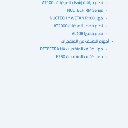
نظام مراقبة إشعاع المركبات AT100L
NUCTECH RM Series
جهاز NUCTECH™ WETAN R100
نظام فحص المركبات AT2900
نظام كاميرا VL108
أجهزة الكشف عن المتفجرات
جهاز كشف المتفجرات DETECTRA HX
جهاز كشف المتفجرات E350
جهاز كشف المتفجرات المحمول QS-H150
أجهزة كشف الحقائب
جهاز فحص الحقائب Nuctech
NUCTECH CX100100BI
Smiths HI-SCAN 130130T-2is
Smiths HI-SCAN 145180-2IS Pro
Smiths HS 60*40 2IS
SMITHS Hs 60*40 ctix
بوابات أمنية للمرور