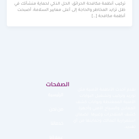
تركيب أنظمة مكافحة الحرائق: الحل الذكي لحماية منشأتك في
ظل تزايد المخاطر والحاجة إلى أعلى معايير السلامة، أصبحت
أنظمة مكافحة […]
الصفحات
نقدم أحدث الأنظمة الأمنية مثل
الرئيسية
توريد وتركيب وتشغيل البوابات
الأمنية الممغنطة وبوابات كشف
من نحن
المعادن والسياج الأمني وأجهزة
كشف المتفجرات وغيرها لضمان
استمرارية أعمالك وحمايتها من أي
خدماتنا
تهديد.
عملاؤنا