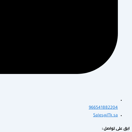
966541882204
Sales@ITk.sa
ابق على تواصل :