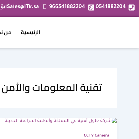
خطي
ابق
Sales@ITk.sa
966541882204
0541882204
لى
لمحتوى
الرئيسية
من ن
تقنية المعلومات والأمن
CCTV Camera