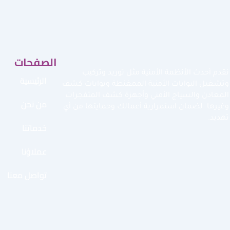
الصفحات
نقدم أحدث الأنظمة الأمنية مثل توريد وتركيب
الرئيسية
وتشغيل البوابات الأمنية الممغنطة وبوابات كشف
المعادن والسياج الأمني وأجهزة كشف المتفجرات
من نحن
وغيرها لضمان استمرارية أعمالك وحمايتها من أي
تهديد.
خدماتنا
عملاؤنا
تواصل معنا