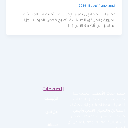
smohamdi
/
أبريل 12, 2026
مع تزايد الحاجة إلى تعزيز الإجراءات الأمنية في المنشآت
الحيوية والمرافق الحساسة، أصبح فحص المركبات جزءًا
أساسيًا من أنظمة الأمن […]
الصفحات
نقدم أحدث الأنظمة الأمنية مثل
الرئيسية
توريد وتركيب وتشغيل البوابات
الأمنية الممغنطة وبوابات كشف
من نحن
المعادن والسياج الأمني وأجهزة
كشف المتفجرات وغيرها لضمان
استمرارية أعمالك وحمايتها من أي
خدماتنا