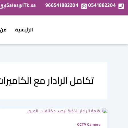
خطي
ابق
Sales@ITk.sa
966541882204
0541882204
لى
لمحتوى
الرئيسية
من 
تكامل الرادار مع الكاميرا
CCTV Camera