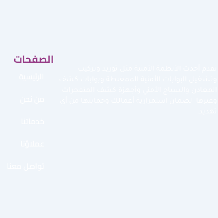
الصفحات
نقدم أحدث الأنظمة الأمنية مثل توريد وتركيب
الرئيسية
وتشغيل البوابات الأمنية الممغنطة وبوابات كشف
المعادن والسياج الأمني وأجهزة كشف المتفجرات
من نحن
وغيرها لضمان استمرارية أعمالك وحمايتها من أي
تهديد.
خدماتنا
عملاؤنا
تواصل معنا