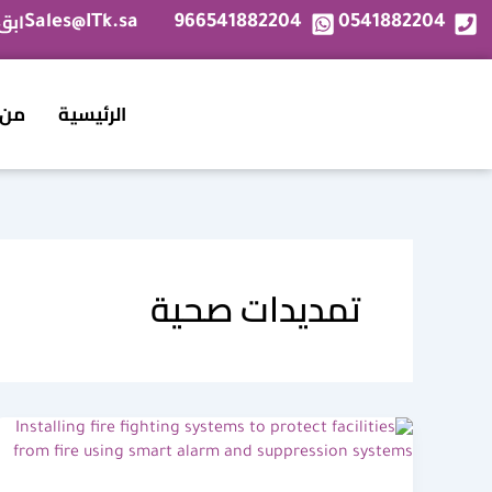
خطي
ابق
Sales@ITk.sa
966541882204
0541882204
لى
لمحتوى
الرئيسية
من 
تمديدات صحية