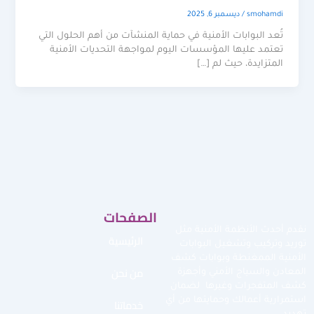
smohamdi
/
ديسمبر 6, 2025
تُعد البوابات الأمنية في حماية المنشآت من أهم الحلول التي
تعتمد عليها المؤسسات اليوم لمواجهة التحديات الأمنية
المتزايدة، حيث لم […]
الصفحات
نقدم أحدث الأنظمة الأمنية مثل
الرئيسية
توريد وتركيب وتشغيل البوابات
الأمنية الممغنطة وبوابات كشف
من نحن
المعادن والسياج الأمني وأجهزة
كشف المتفجرات وغيرها لضمان
استمرارية أعمالك وحمايتها من أي
خدماتنا