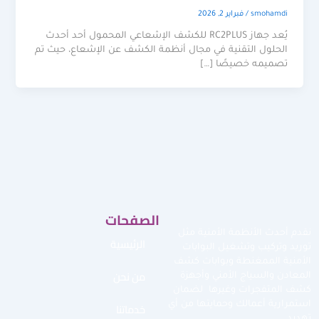
smohamdi
/
فبراير 2, 2026
يُعد جهاز RC2PLUS للكشف الإشعاعي المحمول أحد أحدث
الحلول التقنية في مجال أنظمة الكشف عن الإشعاع، حيث تم
تصميمه خصيصًا […]
الصفحات
نقدم أحدث الأنظمة الأمنية مثل
الرئيسية
توريد وتركيب وتشغيل البوابات
الأمنية الممغنطة وبوابات كشف
من نحن
المعادن والسياج الأمني وأجهزة
كشف المتفجرات وغيرها لضمان
استمرارية أعمالك وحمايتها من أي
خدماتنا
تهديد.