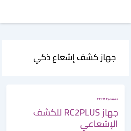
خطي
لى
لمحتوى
جهاز كشف إشعاع ذكي
CCTV Camera
جهاز RC2PLUS للكشف
الإشعاعي