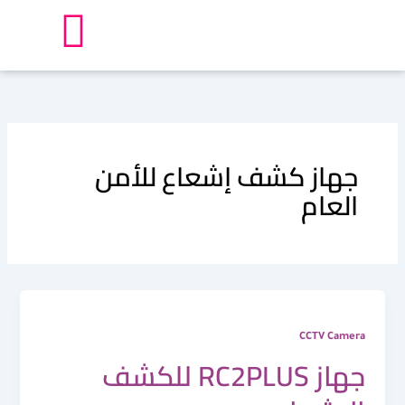
خطي
لى
لمحتوى
جهاز كشف إشعاع للأمن
العام
CCTV Camera
جهاز RC2PLUS للكشف