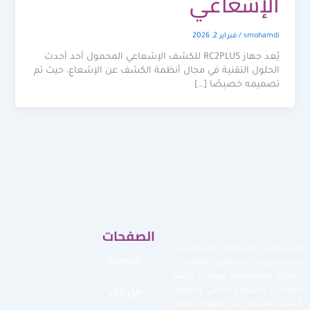
الإشعاعي
smohamdi
/
فبراير 2, 2026
يُعد جهاز RC2PLUS للكشف الإشعاعي المحمول أحد أحدث
الحلول التقنية في مجال أنظمة الكشف عن الإشعاع، حيث تم
تصميمه خصيصًا […]
الصفحات
نقدم أحدث الأنظمة الأمنية مثل
الرئيسية
توريد وتركيب وتشغيل البوابات
الأمنية الممغنطة وبوابات كشف
من نحن
المعادن والسياج الأمني وأجهزة
كشف المتفجرات وغيرها لضمان