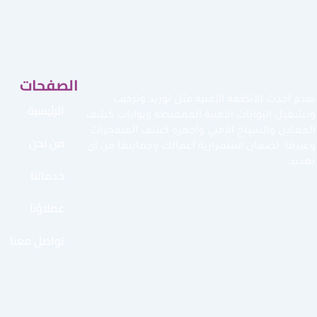
الصفحات
نقدم أحدث الأنظمة الأمنية مثل توريد وتركيب
الرئيسية
وتشغيل البوابات الأمنية الممغنطة وبوابات كشف
المعادن والسياج الأمني وأجهزة كشف المتفجرات
من نحن
وغيرها لضمان استمرارية أعمالك وحمايتها من أي
تهديد.
خدماتنا
عملاؤنا
تواصل معنا