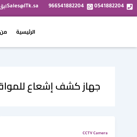
خطي
ابق
Sales@ITk.sa
966541882204
0541882204
لى
لمحتوى
الرئيسية
من 
جهاز كشف إشعاع للمواق
CCTV Camera