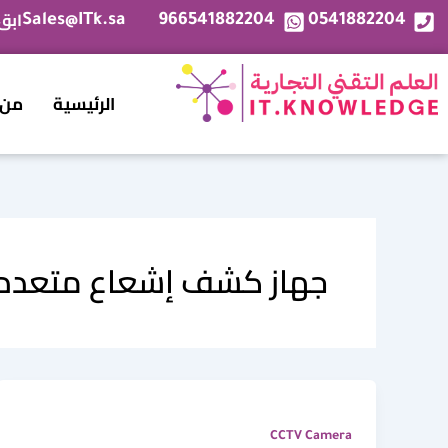
خطي
ابق
Sales@ITk.sa
966541882204
0541882204
لى
لمحتوى
الرئيسية
من 
جهاز كشف إشعاع متعدد 
CCTV Camera