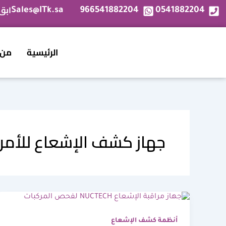
خطي
ابق
Sales@ITk.sa
966541882204
0541882204
لى
لمحتوى
الرئيسية
من 
جهاز كشف الإشعاع للأمن
أنظمة كشف الإشعاع